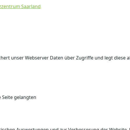
zzentrum Saarland
ert unser Webserver Daten über Zugriffe und legt diese al
e Seite gelangten
stischen Auswertungen und zur Verbesserung der Website. D